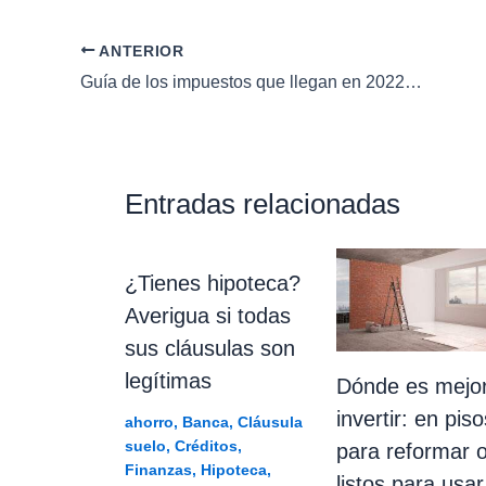
ANTERIOR
Guía de los impuestos que llegan en 2022: criptomonedas, morosos o pagos en efectivo
Entradas relacionadas
¿Tienes hipoteca?
Averigua si todas
sus cláusulas son
legítimas
Dónde es mejo
invertir: en piso
ahorro
,
Banca
,
Cláusula
suelo
,
Créditos
,
para reformar 
Finanzas
,
Hipoteca
,
listos para usar