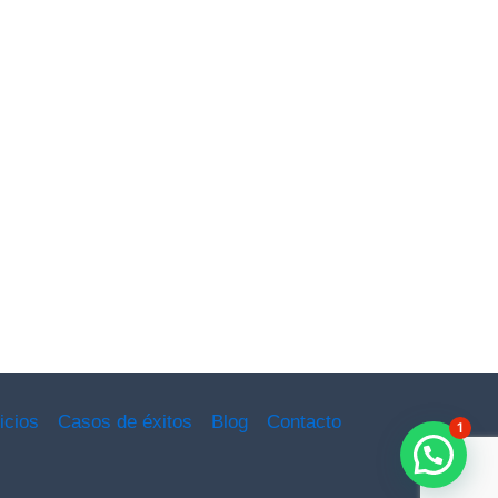
icios
Casos de éxitos
Blog
Contacto
1