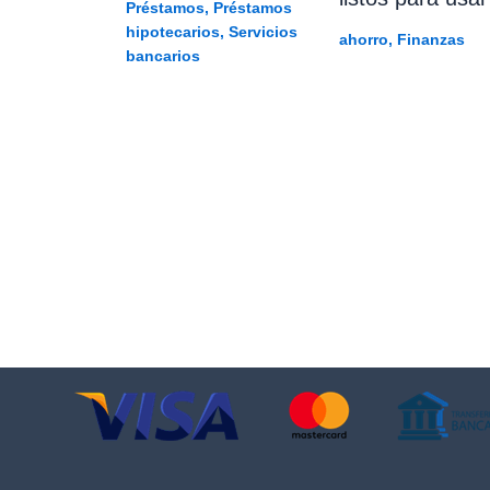
Préstamos
,
Préstamos
hipotecarios
,
Servicios
ahorro
,
Finanzas
bancarios