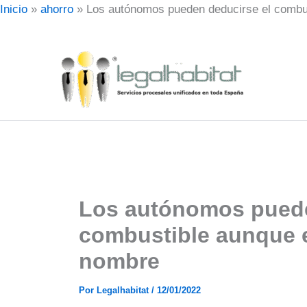
Ir
Inicio
»
ahorro
»
Los autónomos pueden deducirse el combus
al
contenido
Los autónomos puede
combustible aunque e
nombre
Por
Legalhabitat
/
12/01/2022