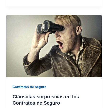
Cláusulas
sorpresivas
en
los
Contratos
de
Seguro
Contratos de seguro
Cláusulas sorpresivas en los
Contratos de Seguro