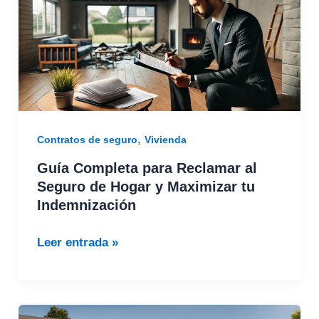
Reclamar
al
Seguro
de
Hogar
y
Maximizar
,
Contratos de seguro
Vivienda
tu
Guía Completa para Reclamar al
Indemnización
Seguro de Hogar y Maximizar tu
Indemnización
Leer entrada »
¿Qué