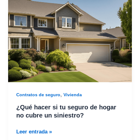
hacer
si
tu
seguro
de
hogar
no
cubre
un
siniestro?
,
Contratos de seguro
Vivienda
¿Qué hacer si tu seguro de hogar
no cubre un siniestro?
Leer entrada »